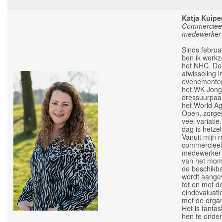
Katja Kuipe
Commerciee
medewerker
Sinds februa
ben ik werk
het NHC. De
afwisseling i
evenemente
het WK Jon
dressuurpaa
het World Agi
Open, zorge
veel variati
dag is hetzel
Vanuit mijn r
commercieel
medewerker 
van het mom
de beschikb
wordt aange
tot en met d
eindevaluati
met de organ
Het is fanta
hen te onde