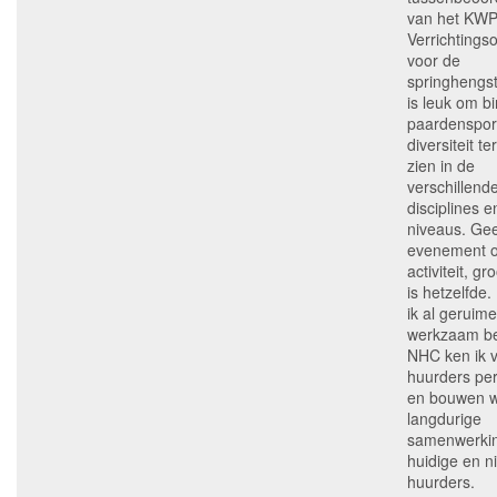
van het KW
Verrichtings
voor de
springhengst
is leuk om b
paardenspor
diversiteit te
zien in de
verschillend
disciplines e
niveaus. Ge
evenement o
activiteit, gr
is hetzelfde
ik al geruime 
werkzaam be
NHC ken ik v
huurders per
en bouwen 
langdurige
samenwerki
huidige en 
huurders.