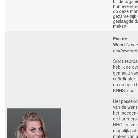
bij de organi
hun evenem
op deze man
gezamenlijk
geslaagde d
maken.
Eva de
Weert
Comm
medewerker
Sinds februa
heb ik de ov
gemaakt va
coördinator fa
en receptie b
KNHS, naar 
Het passen
van de wens
het meeden
de huurders 
NHC, en zo e
mogelijk geb
maken van a