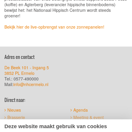
(koffie) en Agterberg (leverancier hippische binnenbodems)
bewijst het: het Nationaal Hippisch Centrum wordt steeds
groener!
Bekijk hier de live-opbrengst van onze zonnepanelen!
Adres en contact
De Beek 101 - Ingang 5
3852 PL Ermelo
Tel.: 0577-490000
Mail:
info@nhcermelo.nl
Direct naar:
Nieuws
Agenda
Brasserie
Meeting & event
Het terrein
Official suppliers
Deze website maakt gebruik van cookies