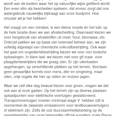
wordt aan de bodem waar het op natuurlijke wijze gefilterd wordt.
Een even slim als bescheiden systeem, dat ervoor zorgt dat ons
watergebruik nauwelijks bijdraagt aan onze foodprint. Hoe
circulair wil je het hebben!
Het vraagt om een mindset, is een kleine moeite én het lukt: op
de hele locatie doen we aan afvalscheiding. Daarnaast kiezen we
voor hergebruik van afvalstoffen uit mest, hout, biomassa, etc.
Onkruid pakken we op basis van extensief beheer aan, we zijn
volledig afgestapt van chemische onkruidbestrijding. Ook waar
het gaat om ongediertebestrijding kiezen we voor non toxische
oplossingen. In klare taal: we kiezen niet voor gif maar voor
plaagdierbestrijders die we graag zien. Er zijn uilenkasten
opgehangen, op verschillende plekken op het terrein. Voortaan
geen gevaarlijke korrels voor mens, dier en omgeving, maar
uilen, vrije vogels die hier op ratten en muizen jagen.
Waar we zelf elke dag bewust kiezen voor groen, vragen we dat
ook aan al onze gasten. Op het terrein zijn op diverse plaatsen
oplaadpunten voor elektrische voertuigen gestationeerd.
Transportvoertuigen moeten minimaal stage V hebben (dit is
momenteel de zwaarste emissienorm voor landbouwvoertuigen)
of elektrisch zijn. Zelfs de co2 duurzaamheidstoetsing op de
prestatieladder van onze belangrijke official suppliers zoals Peeze