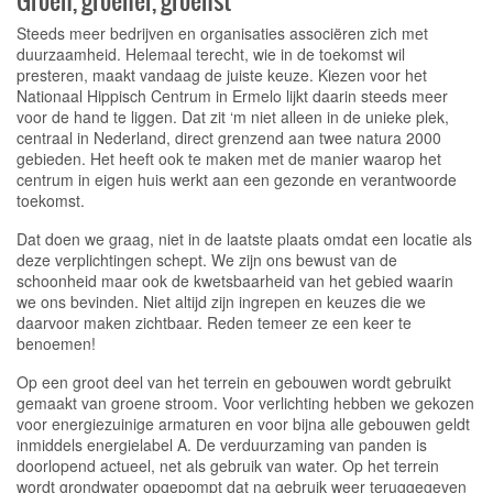
Groen, groener, groenst
Steeds meer bedrijven en organisaties associëren zich met
duurzaamheid. Helemaal terecht, wie in de toekomst wil
presteren, maakt vandaag de juiste keuze. Kiezen voor het
Nationaal Hippisch Centrum in Ermelo lijkt daarin steeds meer
voor de hand te liggen. Dat zit ‘m niet alleen in de unieke plek,
centraal in Nederland, direct grenzend aan twee natura 2000
gebieden. Het heeft ook te maken met de manier waarop het
centrum in eigen huis werkt aan een gezonde en verantwoorde
toekomst.
Dat doen we graag, niet in de laatste plaats omdat een locatie als
deze verplichtingen schept. We zijn ons bewust van de
schoonheid maar ook de kwetsbaarheid van het gebied waarin
we ons bevinden. Niet altijd zijn ingrepen en keuzes die we
daarvoor maken zichtbaar. Reden temeer ze een keer te
benoemen!
Op een groot deel van het terrein en gebouwen wordt gebruikt
gemaakt van groene stroom. Voor verlichting hebben we gekozen
voor energiezuinige armaturen en voor bijna alle gebouwen geldt
inmiddels energielabel A. De verduurzaming van panden is
doorlopend actueel, net als gebruik van water. Op het terrein
wordt grondwater opgepompt dat na gebruik weer teruggegeven