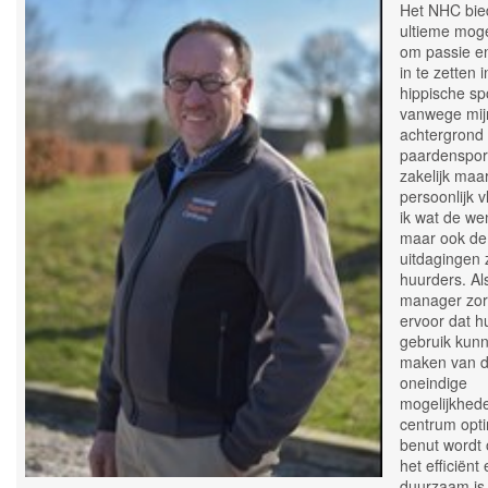
Het NHC bied
ultieme moge
om passie e
in te zetten 
hippische sp
vanwege mij
achtergrond 
paardenspor
zakelijk maa
persoonlijk v
ik wat de w
maar ook de
uitdagingen 
huurders. Als 
manager zor
ervoor dat h
gebruik kun
maken van 
oneindige
mogelijkhed
centrum opt
benut wordt
het efficiënt
duurzaam is 