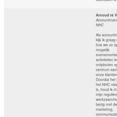
Arnoud te V
Accountman
NHC
Als account
kijk ik graa
hoe we zo o
mogelijk
evenemente
activiteiten 
ontplooien o
centrum sa
onze klanten
Doordat het
het NHC relat
is, houd ik 
mijn regulier
werkzaamhe
bezig met d
marketing,
communicati