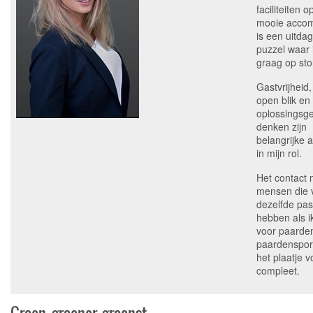
faciliteiten 
mooie acco
is een uitda
puzzel waar i
graag op stor
Gastvrijheid
open blik en
oplossingsge
denken zijn
belangrijke 
in mijn rol.
Het contact 
mensen die 
dezelfde pas
hebben als i
voor paarde
paardenspor
het plaatje v
compleet.