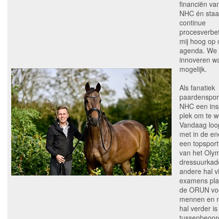
financiën va
NHC én staa
continue
procesverbet
mij hoog op 
agenda. We
innoveren w
mogelijk.
Als fanatiek
paardensport
NHC een ins
plek om te w
Vandaag loop
met in de en
een topsport
van het Oly
dressuurkade
andere hal v
examens pla
de ORUN voo
mennen en 
hal verder i
tussenbeoor