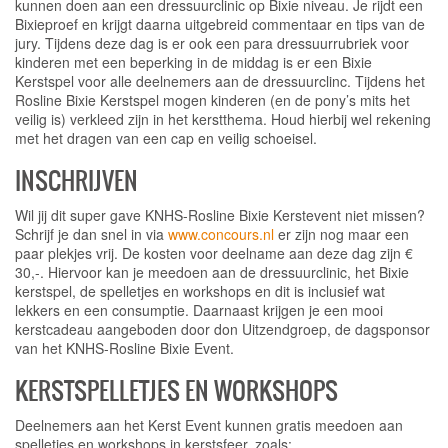
kunnen doen aan een dressuurclinic op Bixie niveau. Je rijdt een
Bixieproef en krijgt daarna uitgebreid commentaar en tips van de
jury. Tijdens deze dag is er ook een para dressuurrubriek voor
kinderen met een beperking in de middag is er een Bixie
Kerstspel voor alle deelnemers aan de dressuurclinc. Tijdens het
Rosline Bixie Kerstspel mogen kinderen (en de pony’s mits het
veilig is) verkleed zijn in het kerstthema. Houd hierbij wel rekening
met het dragen van een cap en veilig schoeisel.
INSCHRIJVEN
Wil jij dit super gave KNHS-Rosline Bixie Kerstevent niet missen?
Schrijf je dan snel in via
www.concours.nl
er zijn nog maar een
paar plekjes vrij. De kosten voor deelname aan deze dag zijn €
30,-. Hiervoor kan je meedoen aan de dressuurclinic, het Bixie
kerstspel, de spelletjes en workshops en dit is inclusief wat
lekkers en een consumptie. Daarnaast krijgen je een mooi
kerstcadeau aangeboden door don Uitzendgroep, de dagsponsor
van het KNHS-Rosline Bixie Event.
KERSTSPELLETJES EN WORKSHOPS
Deelnemers aan het Kerst Event kunnen gratis meedoen aan
spelletjes en workshops in kerstsfeer, zoals: