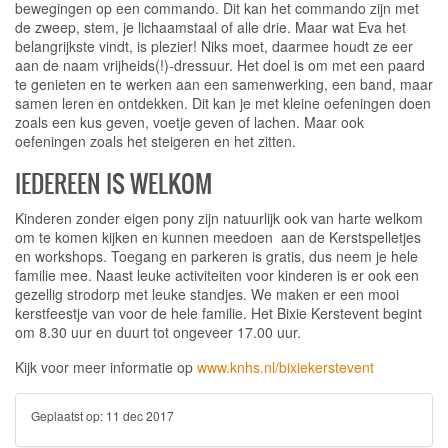
bewegingen op een commando. Dit kan het commando zijn met
de zweep, stem, je lichaamstaal of alle drie. Maar wat Eva het
belangrijkste vindt, is plezier! Niks moet, daarmee houdt ze eer
aan de naam vrijheids(!)-dressuur. Het doel is om met een paard
te genieten en te werken aan een samenwerking, een band, maar
samen leren en ontdekken. Dit kan je met kleine oefeningen doen
zoals een kus geven, voetje geven of lachen. Maar ook
oefeningen zoals het steigeren en het zitten.
IEDEREEN IS WELKOM
Kinderen zonder eigen pony zijn natuurlijk ook van harte welkom
om te komen kijken en kunnen meedoen aan de Kerstspelletjes
en workshops. Toegang en parkeren is gratis, dus neem je hele
familie mee. Naast leuke activiteiten voor kinderen is er ook een
gezellig strodorp met leuke standjes. We maken er een mooi
kerstfeestje van voor de hele familie. Het Bixie Kerstevent begint
om 8.30 uur en duurt tot ongeveer 17.00 uur.
Kijk voor meer informatie op
www.knhs.nl/bixiekerstevent
Geplaatst op:
11 dec 2017