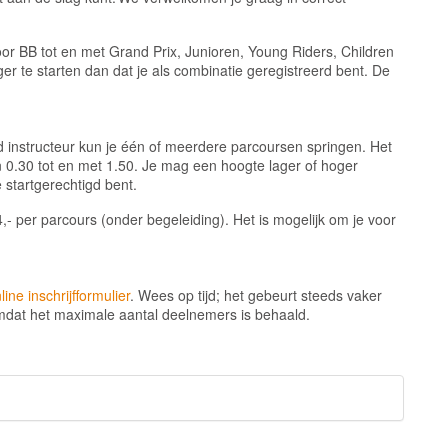
or BB tot en met Grand Prix, Junioren, Young Riders, Children
r te starten dan dat je als combinatie geregistreerd bent. De
d instructeur kun je één of meerdere parcoursen springen. Het
n 0.30 tot en met 1.50. Je mag een hoogte lager of hoger
e startgerechtigd bent.
4,- per parcours (onder begeleiding). Het is mogelijk om je voor
line inschrijfformulier
. Wees op tijd; het gebeurt steeds vaker
omdat het maximale aantal deelnemers is behaald.