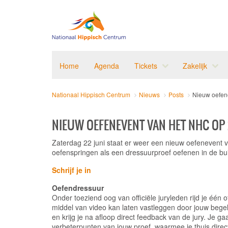
Home
Agenda
Tickets
Zakelijk
Nationaal Hippisch Centrum
Nieuws
Posts
Nieuw oefene
NIEUW OEFENEVENT VAN HET NHC OP
Zaterdag 22 juni staat er weer een nieuw oefenevent v
oefenspringen als een dressuurproef oefenen in de bu
Schrijf je in
Oefendressuur
Onder toeziend oog van officiële juryleden rijd je één 
middel van video kan laten vastleggen door jouw begel
en krijg je na afloop direct feedback van de jury. Je g
verbeterpunten van jouw proef, waarmee je thuis direc