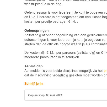
wedstrijdtenue in de ring.
Oefendressuur is voor iedereen! Je kunt je opgeven vo
en U25. Uiteraard is het toegestaan om een klasse hoge
kosten per proefje bedragen € 14,-.
Oefenspringen
Zelfstandig of onder begeleiding van een gediplomeer
oefenspringen is voor iedereen, je kunt je opgeven va
starten dan de officiële hoogte waarin je als combinati
De kosten zijn € 12,- per parcours (zelfstandig) en € 1
meerdere parcoursen in te schrijven.
Aanmelden
Aanmelden is voor beide disciplines mogelijk via het
on
dat de inschrijving vroegtijdig gesloten moet worden 
Schrijf je in
Geplaatst op:
03 mei 2024