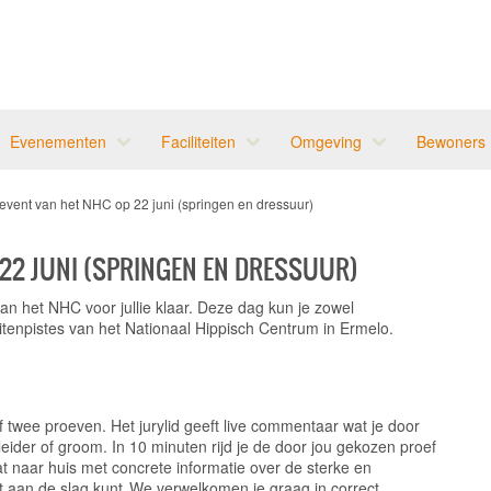
Evenementen
Faciliteiten
Omgeving
Bewoners
vent van het NHC op 22 juni (springen en dressuur)
 22 JUNI (SPRINGEN EN DRESSUUR)
an het NHC voor jullie klaar. Deze dag kun je zowel
itenpistes van het Nationaal Hippisch Centrum in Ermelo.
of twee proeven. Het jurylid geeft live commentaar wat je door
eider of groom. In 10 minuten rijd je de door jou gekozen proef
aat naar huis met concrete informatie over de sterke en
t aan de slag kunt. We verwelkomen je graag in correct