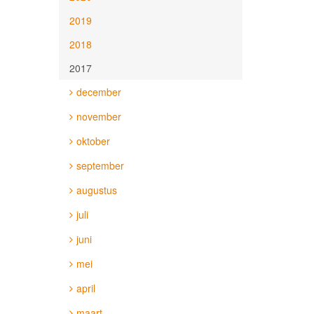
2019
2018
2017
december
november
oktober
september
augustus
juli
juni
mei
april
maart